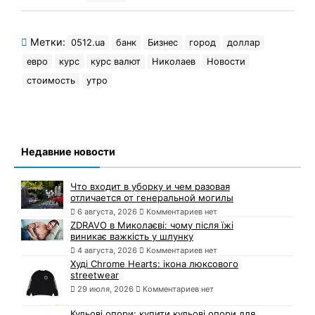
Метки:
0512.ua
банк
Бизнес
город
доллар
евро
курс
курс валют
Николаев
Новости
стоимость
утро
Недавние новости
Что входит в уборку и чем разовая
отличается от генеральной могилы
6 августа, 2026
Комментариев нет
ZDRAVO в Миколаєві: чому після їжі
виникає важкість у шлунку
4 августа, 2026
Комментариев нет
Худі Chrome Hearts: ікона люксового
streetwear
29 июля, 2026
Комментариев нет
Кульові опори: купити кульові опори для