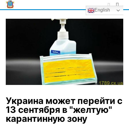
Skip
English
to
content
Украина может перейти с
13 сентября в "желтую"
карантинную зону