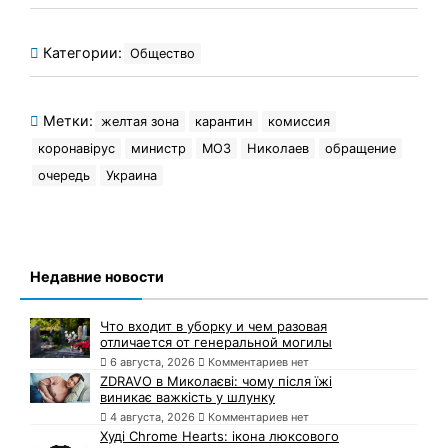
Категории:
Общество
Метки:
желтая зона
карантин
комиссия
коронавірус
министр
МОЗ
Николаев
обращение
очередь
Украина
Недавние новости
Что входит в уборку и чем разовая
отличается от генеральной могилы
6 августа, 2026
Комментариев нет
ZDRAVO в Миколаєві: чому після їжі
виникає важкість у шлунку
4 августа, 2026
Комментариев нет
Худі Chrome Hearts: ікона люксового