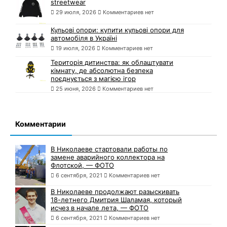
streetwear
29 июля, 2026
Комментариев нет
Кульові опори: купити кульові опори для
автомобіля в Україні
19 июля, 2026
Комментариев нет
Територія дитинства: як облаштувати
кімнату, де абсолютна безпека
поєднується з магією ігор
25 июня, 2026
Комментариев нет
Комментарии
В Николаеве стартовали работы по
замене аварийного коллектора на
Флотской, — ФОТО
6 сентября, 2021
Комментариев нет
В Николаеве продолжают разыскивать
18-летнего Дмитрия Шаламая, который
исчез в начале лета, — ФОТО
6 сентября, 2021
Комментариев нет