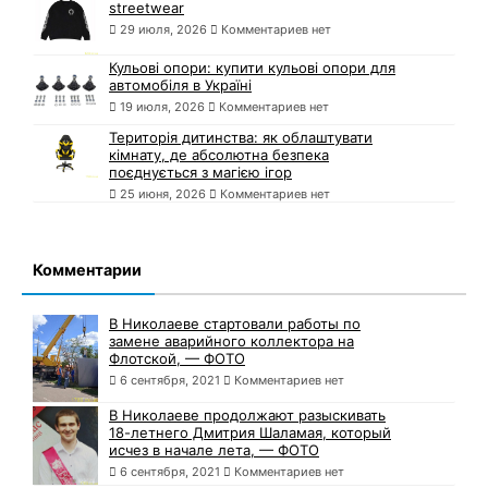
streetwear
29 июля, 2026
Комментариев нет
Кульові опори: купити кульові опори для
автомобіля в Україні
19 июля, 2026
Комментариев нет
Територія дитинства: як облаштувати
кімнату, де абсолютна безпека
поєднується з магією ігор
25 июня, 2026
Комментариев нет
Комментарии
В Николаеве стартовали работы по
замене аварийного коллектора на
Флотской, — ФОТО
6 сентября, 2021
Комментариев нет
В Николаеве продолжают разыскивать
18-летнего Дмитрия Шаламая, который
исчез в начале лета, — ФОТО
6 сентября, 2021
Комментариев нет