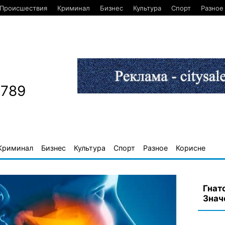
Происшествия
Криминал
Бизнес
Культура
Спорт
Разное
1789
Криминал
Бизнес
Культура
Спорт
Разное
Корисне
Гнато
Знач