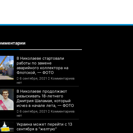
омментарии
В Николаеве стартовали
работы по замене
аварийного коллектора на
Флотской, — ФОТО
6 сентября, 2021
Комментариев
нет
В Николаеве продолжают
разыскивать 18-летнего
Дмитрия Шаламая, который
исчез в начале лета, — ФОТО
6 сентября, 2021
Комментариев
нет
Украина может перейти с 13
сентября в "желтую"