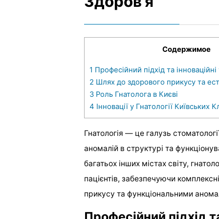
Здоров’я
Содержимое
1
Професійний підхід та інноваційні
2
Шлях до здорового прикусу та ес
3
Роль Гнатолога в Києві
4
Інновації у Гнатології Київських Кл
Гнатологія — це галузь стоматології
аномалій в структурі та функціонува
багатьох інших містах світу, гнато
пацієнтів, забезпечуючи комплексні
прикусу та функціональними анома
Професійний підхід та