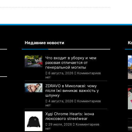
Недавние новости
К
Что входит в уборку и чем
разовая отличается от
генеральной могилы
6 августа, 2026
Комментариев
нет
ZDRAVO в Миколаєві: чому
після їжі виникає важкість у
шлунку
4 августа, 2026
Комментариев
нет
Худі Chrome Hearts: ікона
люксового streetwear
29 июля, 2026
Комментариев
нет