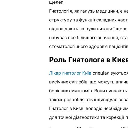
щелеп.
Гнатологія, як галузь медицини, є 
структуру та функції складних части
відповідають за рухи нижньої щелепи.
набуває все більшого значення, с
стоматологічного здоров’я пацієнтів
Роль Гнатолога в Києв
Лікар гнатолог Київ
спеціалізуються
висічних суглобів, що можуть вплив
болісних симптомів. Вони вивчають
також розробляють індивідуалізован
Гнатолог в Києві володіє необхідн
для точної діагностики та корекції 