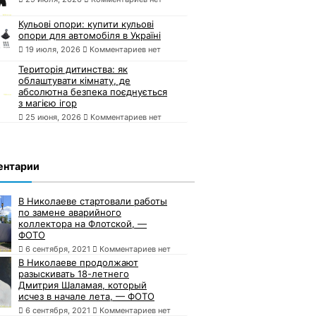
Кульові опори: купити кульові
опори для автомобіля в Україні
19 июля, 2026
Комментариев нет
Територія дитинства: як
облаштувати кімнату, де
абсолютна безпека поєднується
з магією ігор
25 июня, 2026
Комментариев нет
ентарии
В Николаеве стартовали работы
по замене аварийного
коллектора на Флотской, —
ФОТО
6 сентября, 2021
Комментариев нет
В Николаеве продолжают
разыскивать 18-летнего
Дмитрия Шаламая, который
исчез в начале лета, — ФОТО
6 сентября, 2021
Комментариев нет