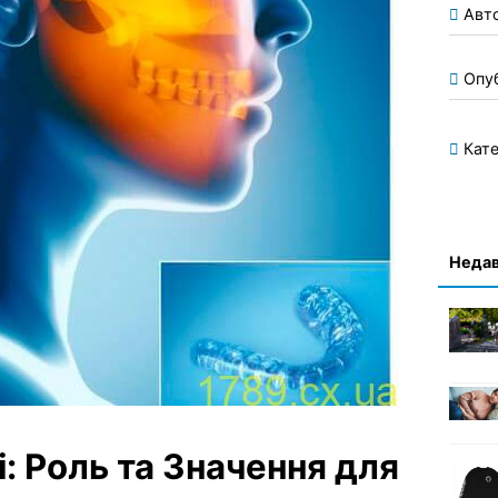
Авт
Опу
Кате
Недав
і: Роль та Значення для