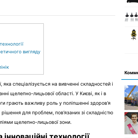
 технології
тетичного вигляду
інік
Комм
, яка спеціалізується на вивченні складностей і
нні щелепно-лицьової області. У Києві, як і в
логи грають важливу роль у поліпшенні здоров’я
 рішення для проблем, пов’язаних зі складністю
ліями щелепно-лицьової зони.
 інноваційні технології