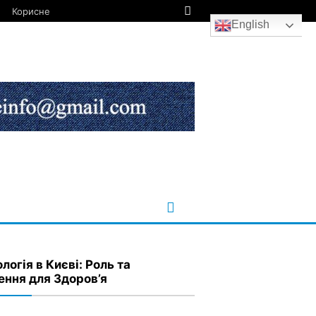
Корисне
English
логія в Києві: Роль та
ення для Здоров’я