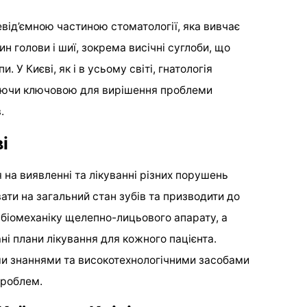
невід’ємною частиною стоматології, яка вивчає
н голови і шиї, зокрема висічні суглоби, що
 У Києві, як і в усьому світі, гнатологія
таючи ключовою для вирішення проблеми
.
і
 на виявленні та лікуванні різних порушень
ати на загальний стан зубів та призводити до
 біомеханіку щелепно-лицьового апарату, а
і плани лікування для кожного пацієнта.
ими знаннями та високотехнологічними засобами
проблем.