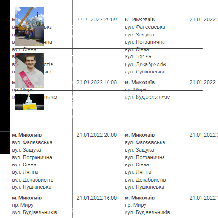
В Николаеве стартовали работы по
замене аварийного коллектора на
Флотской, — ФОТО
6 сентября, 2021
Комментариев нет
В Николаеве продолжают разыскивать
18-летнего Дмитрия Шаламая, который
исчез в начале лета, — ФОТО
6 сентября, 2021
Комментариев нет
Украина может перейти с 13 сентября в
"желтую" карантинную зону
6 сентября, 2021
Комментариев нет
© 2021-2026 Сайт Николаева - 1789