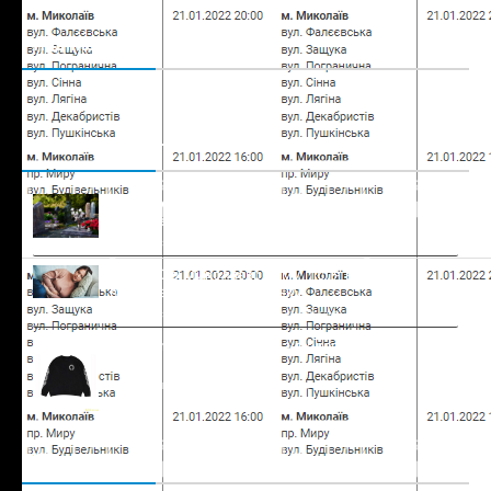
Подписаться
Недавние новости
Что входит в уборку и чем разовая
отличается от генеральной могилы
6 августа, 2026
Комментариев нет
ZDRAVO в Миколаєві: чому після їжі
виникає важкість у шлунку
4 августа, 2026
Комментариев нет
Худі Chrome Hearts: ікона люксового
streetwear
29 июля, 2026
Комментариев нет
Комментарии