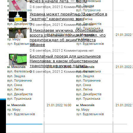
исчез в начале лета, — ФОТО
6 сентября, 2021
Комментариев нет
Украина может перейти с 13 сентября в
"желтую" карантинную зону
6 сентября, 2021
Комментариев нет
В Николаеве мужчина, обрисовавший
ворота отделения полиции, заявил, что
предупреждал об акции протеста
заранее
6 сентября, 2021
Комментариев нет
Бесплатный проезд для школьников
Николаева: в каком общественном
транспорте не нужно платить
6 сентября, 2021
Комментариев нет
Сайт Николаева — 1789
Сайт города Николаева