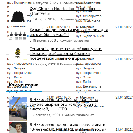
4 августа, 2026
Комментариев нет
Худі Chrome Hearts: ікона люксового
streetwear
29 июля, 2026
Комментариев нет
Кульові опори: купити кульові опори для
автомобіля в Україні
19 июля, 2026
Комментариев нет
Територія дитинства: як облаштувати
кімнату, де абсолютна безпека
поєднується з магією ігор
25 июня, 2026
Комментариев нет
Комментарии
В Николаеве стартовали работы по
замене аварийного коллектора на
Флотской, — ФОТО
6 сентября, 2021
Комментариев нет
В Николаеве продолжают разыскивать
18-летнего Дмитрия Шаламая, который