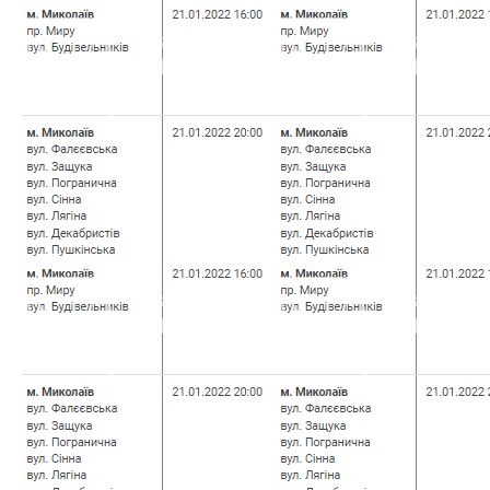
График отключений
Giant — крупнейший в мире
электричества по
производитель
Николаеву на 20 января, —
высококачественных
АДРЕСА
велосипедов
Предыдущая запись
Следующая запись
Добавить комментарий
Ваш адрес email не будет опубликован.
Обязательные
поля помечены
*
Комментарий