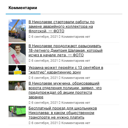
Комментарии
В Николаеве стартовали работы по
замене аварийного коллектора на
Флотской, — ФОТО
6 сентября, 2021
Комментариев нет
В Николаеве продолжают разыскивать
18-летнего Дмитрия Шаламая, который
исчез в начале лета, — ФОТО
6 сентября, 2021
Комментариев нет
Украина может перейти с 13 сентября в
"желтую" карантинную зону
6 сентября, 2021
Комментариев нет
В Николаеве мужчина, обрисовавший
ворота отделения полиции, заявил, что
предупреждал об акции протеста
заранее
6 сентября, 2021
Комментариев нет
Бесплатный проезд для школьников
Николаева: в каком общественном
транспорте не нужно платить
6 сентября, 2021
Комментариев нет