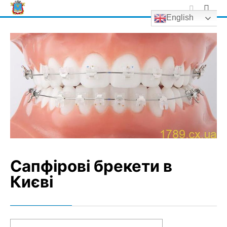
Skip
English
to
content
Сапфірові брекети в
Києві