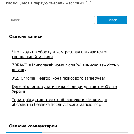
касающиеся в первую очередь массовых […]
Найти:
Свежие записи
Что входит в уборку и чем разовая отличается от
генеральной могилы
ZDRAVO в Миколаєві: чому після їжі виникає важкість у
шлунку
Худі Chrome Hearts: ікона люксового streetwear
Кульові опори: купити кульові опори для автомобіля в
Україні
Територія дитинства: як облаштувати кімнату, де
абсолютна безпека поєднується з магією ігор
Свежие комментарии