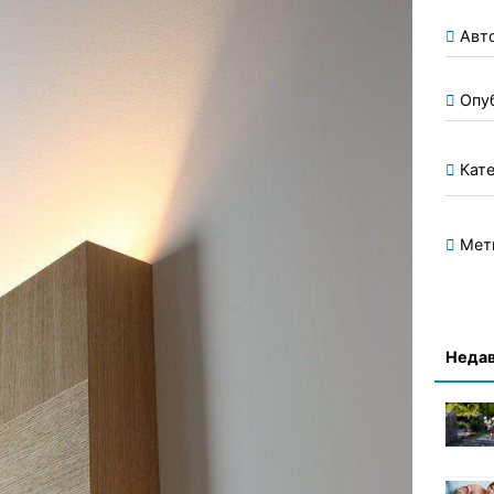
Авт
Опу
Кате
Мет
Недав