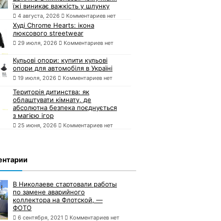
їжі виникає важкість у шлунку
4 августа, 2026
Комментариев нет
Худі Chrome Hearts: ікона
люксового streetwear
29 июля, 2026
Комментариев нет
Кульові опори: купити кульові
опори для автомобіля в Україні
19 июля, 2026
Комментариев нет
Територія дитинства: як
облаштувати кімнату, де
абсолютна безпека поєднується
з магією ігор
25 июня, 2026
Комментариев нет
ентарии
В Николаеве стартовали работы
по замене аварийного
коллектора на Флотской, —
ФОТО
6 сентября, 2021
Комментариев нет