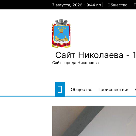
Skip
7 августа, 2026 - 9:44 пп
Общество
П
to
content
Сайт Николаева - 
Сайт города Николаева
Общество
Происшествия