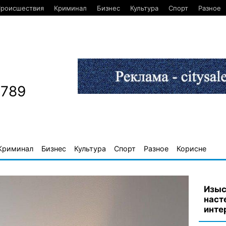
роисшествия
Криминал
Бизнес
Культура
Спорт
Разное
1789
Криминал
Бизнес
Культура
Спорт
Разное
Корисне
Изыс
наст
инте