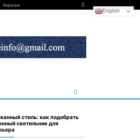
Корисне
English
канный стиль: как подобрать
енный светильник для
рьера