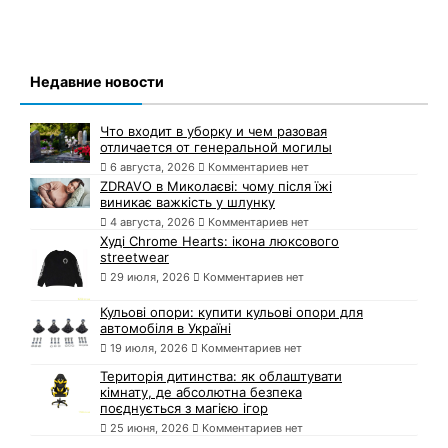
Недавние новости
Что входит в уборку и чем разовая
отличается от генеральной могилы
6 августа, 2026
Комментариев нет
ZDRAVO в Миколаєві: чому після їжі
виникає важкість у шлунку
4 августа, 2026
Комментариев нет
Худі Chrome Hearts: ікона люксового
streetwear
29 июля, 2026
Комментариев нет
Кульові опори: купити кульові опори для
автомобіля в Україні
19 июля, 2026
Комментариев нет
Територія дитинства: як облаштувати
кімнату, де абсолютна безпека
поєднується з магією ігор
25 июня, 2026
Комментариев нет