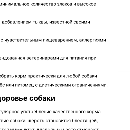
инимальное количество злаков и высокое
с добавлением тыквы, известной своими
 с чувствительным пищеварением, аллергиями
ендованная ветеринарами для питания при
обрать корм практически для любой собаки —
пёс или питомец с диетическими ограничениями.
доровье собаки
егулярное употребление качественного корма
вие собаки: шерсть становится блестящей,
ется иммунитет. Владельцы часто отмечают