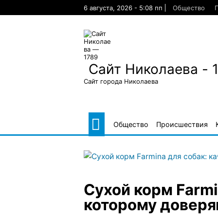
Skip
6 августа, 2026 - 5:08 пп
Общество
to
content
Сайт Николаева - 
Сайт города Николаева
Общество
Происшествия
Сухой корм Farmi
которому довер