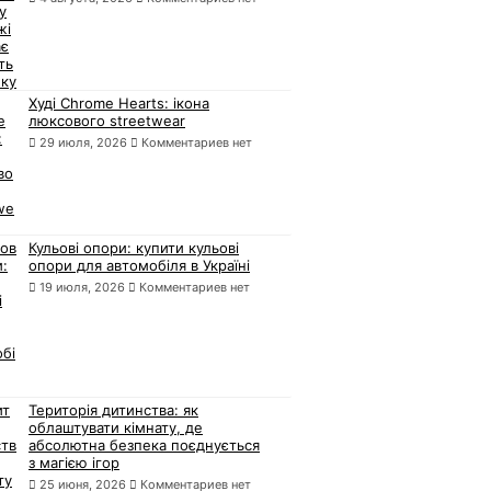
Худі Chrome Hearts: ікона
люксового streetwear
29 июля, 2026
Комментариев нет
Кульові опори: купити кульові
опори для автомобіля в Україні
19 июля, 2026
Комментариев нет
Територія дитинства: як
облаштувати кімнату, де
абсолютна безпека поєднується
з магією ігор
25 июня, 2026
Комментариев нет