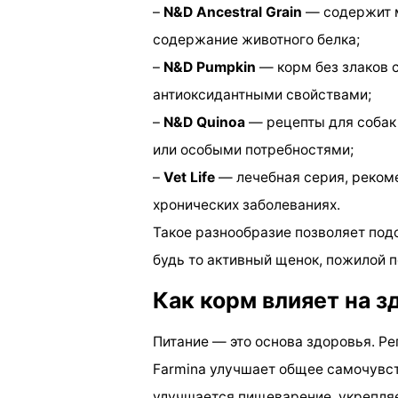
–
N&D Ancestral Grain
— содержит м
содержание животного белка;
–
N&D Pumpkin
— корм без злаков 
антиоксидантными свойствами;
–
N&D Quinoa
— рецепты для собак
или особыми потребностями;
–
Vet Life
— лечебная серия, реком
хронических заболеваниях.
Такое разнообразие позволяет под
будь то активный щенок, пожилой 
Как корм влияет на з
Питание — это основа здоровья. Р
Farmina улучшает общее самочувст
улучшается пищеварение, укрепля