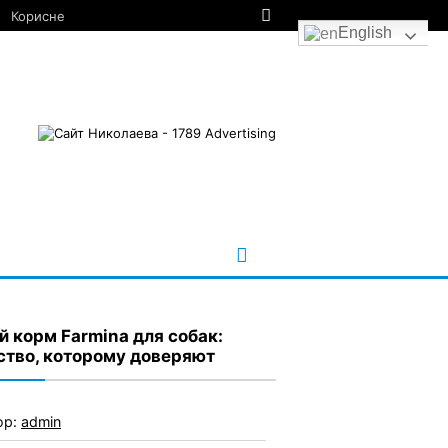
Корисне
English
й корм Farmina для собак:
ство, которому доверяют
ор:
admin