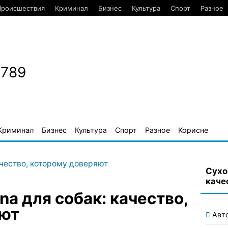
Происшествия
Криминал
Бизнес
Культура
Спорт
Разное
1789
Криминал
Бизнес
Культура
Спорт
Разное
Корисне
Сухо
каче
na для собак: качество,
яют
Авт