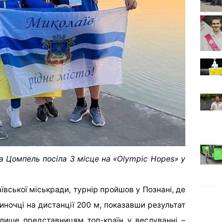
 Цомпель посіла 3 місце на «Olympic Hopes» у
вської міськради, турнір пройшов у Познані, де
иночці на дистанції 200 м, показавши результат
 лише представницям топ-країн у веслуванні –