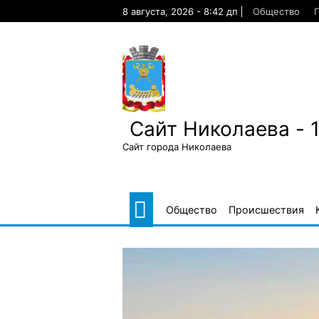
Skip
8 августа, 2026 - 8:42 дп
Общество
to
content
Сайт Николаева - 
Сайт города Николаева
Общество
Происшествия