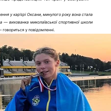
ння у кар’єрі Оксани, минулого року вона стала
а — вихованка миколаївської спортивної школи
 говориться у повідомленні.
н зі стрибків у воду Олексій Середа отримав
"Поки це неможливо": чому
у крани миколаївців не
буде подаватись питна