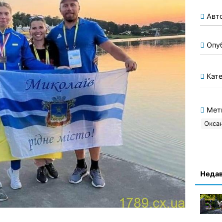
Авт
Опу
Кате
Мет
Окса
Недав