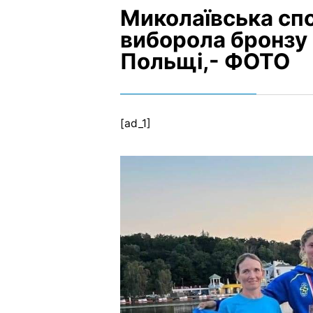
Миколаївська сп
виборола бронзу 
Польщі,- ФОТО
[ad_1]