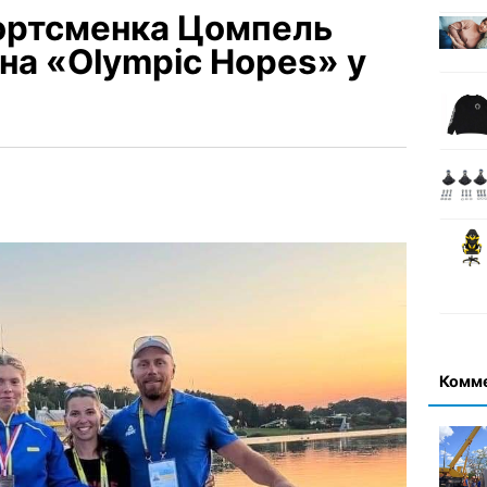
ортсменка Цомпель
на «Olympic Hopes» у
Комм