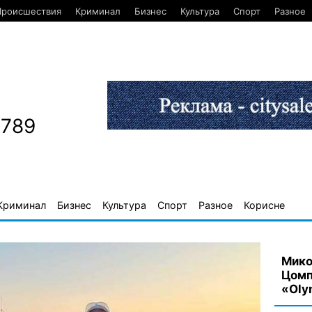
Происшествия
Криминал
Бизнес
Культура
Спорт
Разное
1789
Криминал
Бизнес
Культура
Спорт
Разное
Корисне
Мико
Цомп
«Oly