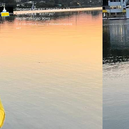
нет
Украина может перейти с 13
сентября в "желтую"
карантинную зону
6 сентября, 2021
Комментариев
нет