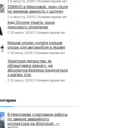
6 августа, 2026
Комментариев нет
ZDRAVO в Миколаєві: чому після
їжі виникає важкість у шлунку
4 августа, 2026
Комментариев нет
Худі Chrome Hearts: ікона
люксового streetwear
29 июля, 2026
Комментариев нет
Кульові опори: купити кульові
опори для автомобіля в Україні
19 июля, 2026
Комментариев нет
Територія дитинства: як
облаштувати кімнату, де
абсолютна безпека поєднується
з магією ігор
25 июня, 2026
Комментариев нет
ентарии
В Николаеве стартовали работы
по замене аварийного
коллектора на Флотской, —
ФОТО