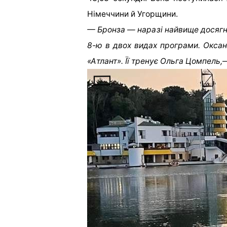
Німеччини й Угорщини.
— Бронза — наразі найвище досягне
8-ю в двох видах програми. Оксан
«Атлант». Її тренує Ольга Цомпель,
—
Нагадаємо, миколаївський чемпіо
орден «За заслуги» ІІІ ступеня
[ad_2]
Источник:
0512.com.ua
До Дня прапора в
Миколаєві підняли
найбільший стяг в регіоні,