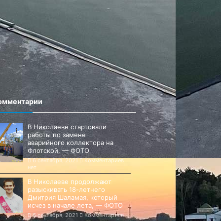
омментарии
В Николаеве стартовали
работы по замене
аварийного коллектора на
Флотской, — ФОТО
6 сентября, 2021
Комментариев
нет
В Николаеве продолжают
разыскивать 18-летнего
Дмитрия Шаламая, который
исчез в начале лета, — ФОТО
6 сентября, 2021
Комментариев