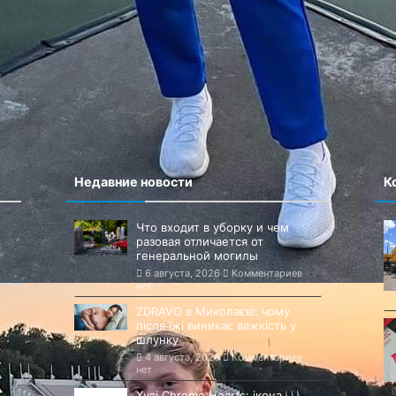
 в этом браузере для последующих моих комментариев.
Недавние новости
К
Что входит в уборку и чем
разовая отличается от
генеральной могилы
6 августа, 2026
Комментариев
нет
ZDRAVO в Миколаєві: чому
після їжі виникає важкість у
шлунку
4 августа, 2026
Комментариев
нет
Худі Chrome Hearts: ікона