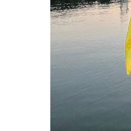
— ФОТО
Предыдущая запись
Добавить комментарий
Ваш адрес email не будет опубликован.
Комментарий
Имя
*
Email
*