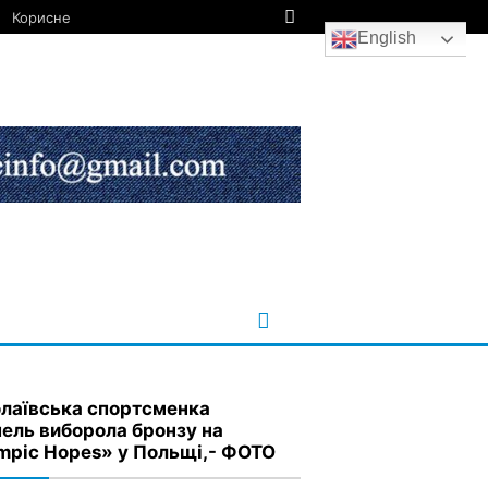
Корисне
English
лаївська спортсменка
ель виборола бронзу на
mpic Hopes» у Польщі,- ФОТО