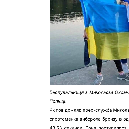
Веслувальниця з Миколаєва Оксана
Польщі.
Як повідомляє прес-служба Миколаї
спортсменка
виборола бронзу
в од
43,53 секунди. Вона поступилася