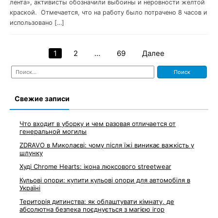
лента», активисты обозначили выбоины и неровности желтой
краской. Отмечается, что на работу было потрачено 8 часов и
использовано […]
1
2
…
69
Далее
Навигация
Найти:
по
записям
Свежие записи
Что входит в уборку и чем разовая отличается от
генеральной могилы
ZDRAVO в Миколаєві: чому після їжі виникає важкість у
шлунку
Худі Chrome Hearts: ікона люксового streetwear
Кульові опори: купити кульові опори для автомобіля в
Україні
Територія дитинства: як облаштувати кімнату, де
абсолютна безпека поєднується з магією ігор