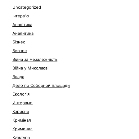
Uncategorized
Інтерв'ю
Аналітика
Аналитика
Бізнес
Бизнес
Війна за Незалежність
Війна у Миколаєві
Влада
Дело по Соборной площади
Екологія
Интервью
Корисне
Кримінал
Криминал
Культура