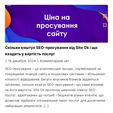
Скільки коштує SEO-просування від Site Ok і що
входить у вартість послуг
16 декабря, 2024
Комментариев нет
SEO-просування – це комплексний процес, спрямований на
покращення позицій сайту в пошукових системах і збільшення
кількості відвідувачів. Багато власників бізнесів задаються
питанням, скільки коштує SEO-просування і що саме впливає
на його вартість. Site Ok пропонує широкий спектр SEO-
послуг, адаптованих до потреб і бюджетів різних клієнтів, що
дозволяє підібрати оптимальний пакет послуг для досягнення
найкращих результатів. […]