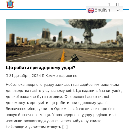
Skip
English
to
content
Що робити при ядерному ударі?
31 декабря, 2024
Комментариев нет
Небезпека ядерного удару залишається серйозним викликом
для людства навіть у сучасному світі. Це надзвичайна ситуація,
до якої важливо бути готовим. Ось основні аспекти, які
допоможуть зрозуміти що робити при ядерному ударі.
Визначення місця укриття Одним із найважливіших кроків є
пошук безпечного місця. У разі ядерного удару радіоактивні
частинки розповсюджуються через вибухову хвилю.
Найкращим укриттям стануть […]