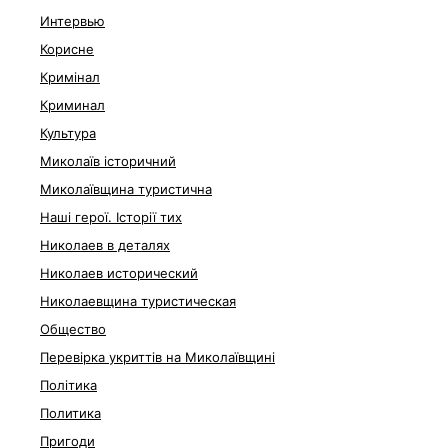
Интервью
Корисне
Кримінал
Криминал
Культура
Миколаїв історичний
Миколаївщина туристична
Наші герої. Історії тих
Николаев в деталях
Николаев исторический
Николаевщина туристическая
Общество
Перевірка укриттів на Миколаївщині
Політика
Политика
Пригоди