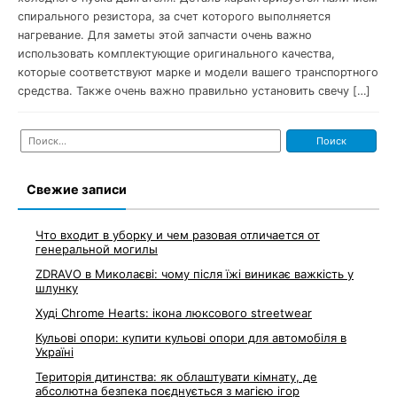
спирального резистора, за счет которого выполняется
нагревание. Для заметы этой запчасти очень важно
использовать комплектующие оригинального качества,
которые соответствуют марке и модели вашего транспортного
средства. Также очень важно правильно установить свечу […]
Найти:
Свежие записи
Что входит в уборку и чем разовая отличается от
генеральной могилы
ZDRAVO в Миколаєві: чому після їжі виникає важкість у
шлунку
Худі Chrome Hearts: ікона люксового streetwear
Кульові опори: купити кульові опори для автомобіля в
Україні
Територія дитинства: як облаштувати кімнату, де
абсолютна безпека поєднується з магією ігор