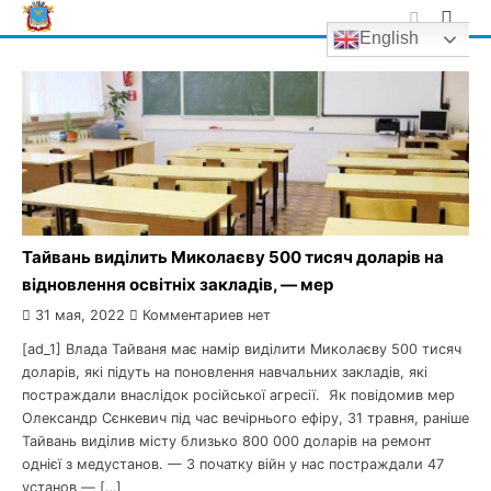
Skip
English
to
content
Тайвань виділить Миколаєву 500 тисяч доларів на
відновлення освітніх закладів, — мер
31 мая, 2022
Комментариев нет
[ad_1] Влада Тайваня має намір виділити Миколаєву 500 тисяч
доларів, які підуть на поновлення навчальних закладів, які
постраждали внаслідок російської агресії. Як повідомив мер
Олександр Сєнкевич під час вечірнього ефіру, 31 травня, раніше
Тайвань виділив місту близько 800 000 доларів на ремонт
однієї з медустанов. — З початку війн у нас постраждали 47
установ — […]