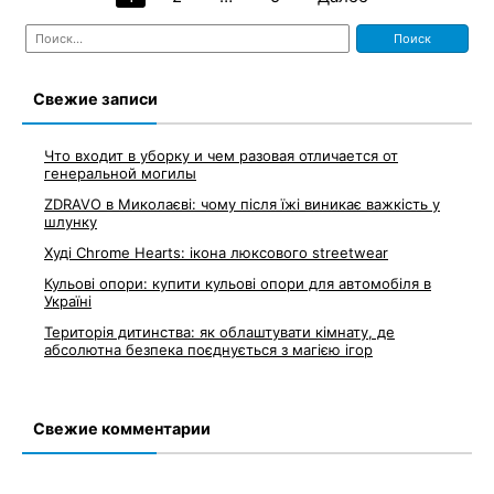
Навигация
Найти:
по
записям
Свежие записи
Что входит в уборку и чем разовая отличается от
генеральной могилы
ZDRAVO в Миколаєві: чому після їжі виникає важкість у
шлунку
Худі Chrome Hearts: ікона люксового streetwear
Кульові опори: купити кульові опори для автомобіля в
Україні
Територія дитинства: як облаштувати кімнату, де
абсолютна безпека поєднується з магією ігор
Свежие комментарии