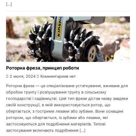
[…]
Роторна фреза, принцип роботи
2 июля, 2024
Комментариев нет
Роторна фреза — це спеціалізоване устаткування, вживане для
обробки грунту і розпушування грунту в сільському
господарстві і садівництві. Цей тип фрези дістав назву завдяки
своїй конструкції, в якій використовується ротор, що
обертається, з гострими лезами або зубами. Вони оснащені
ротором, що обертається, із зубами або лезами, які
застосовуються для подрібнення матеріалів. Типові
застосування включають подрібнення […]