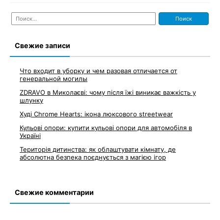
Найти:
Свежие записи
Что входит в уборку и чем разовая отличается от
генеральной могилы
ZDRAVO в Миколаєві: чому після їжі виникає важкість у
шлунку
Худі Chrome Hearts: ікона люксового streetwear
Кульові опори: купити кульові опори для автомобіля в
Україні
Територія дитинства: як облаштувати кімнату, де
абсолютна безпека поєднується з магією ігор
Свежие комментарии