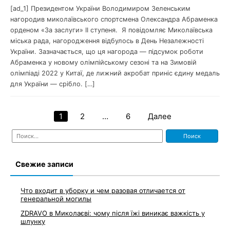
[ad_1] Президентом України Володимиром Зеленським
нагородив миколаївського спортсмена Олександра Абраменка
орденом «За заслуги» ІІ ступеня. Я повідомляє Миколаївська
міська рада, нагородження відбулось в День Незалежності
України. Зазначається, що ця нагорода — підсумок роботи
Абраменка у новому олімпійському сезоні та на Зимовій
олімпіаді 2022 у Китаї, де лижний акробат приніс єдину медаль
для України — срібло. […]
1
2
…
6
Далее
Навигация
Найти:
по
записям
Свежие записи
Что входит в уборку и чем разовая отличается от
генеральной могилы
ZDRAVO в Миколаєві: чому після їжі виникає важкість у
шлунку