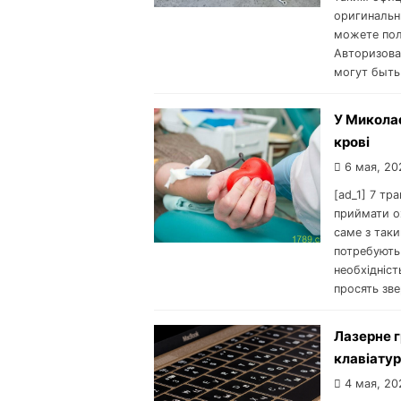
оригинальн
можете пол
Авторизова
могут быть
У Миколає
крові
6 мая, 20
[ad_1] 7 тр
приймати о
саме з таким
потребують д
необхідніст
просять зве
Лазерне г
клавіатур
4 мая, 20