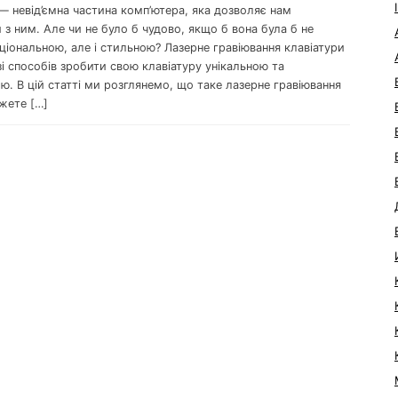
— невід’ємна частина комп’ютера, яка дозволяє нам
 з ним. Але чи не було б чудово, якщо б вона була б не
ціональною, але і стильною? Лазерне гравіювання клавіатури
і способів зробити свою клавіатуру унікальною та
. В цій статті ми розглянемо, що таке лазерне гравіювання
жете […]