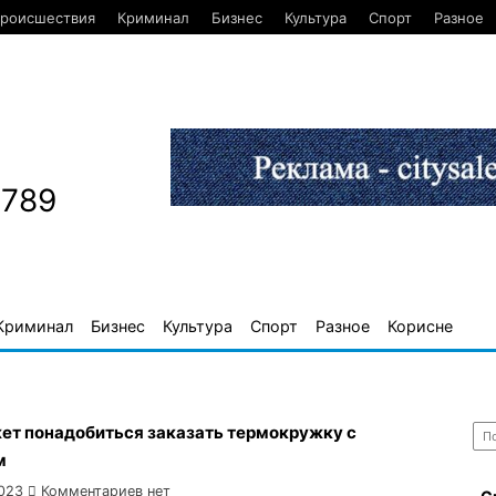
роисшествия
Криминал
Бизнес
Культура
Спорт
Разное
1789
Криминал
Бизнес
Культура
Спорт
Разное
Корисне
Най
ет понадобиться заказать термокружку с
м
023
Комментариев нет