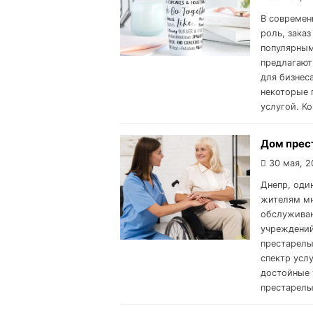
В современ
роль, зака
популярным
предлагают
для бизнес
некоторые 
услугой. К
Дом прес
30 мая, 2
Днепр, оди
жителям мн
обслуживан
учреждений
престарелы
спектр усл
достойные 
престарелы