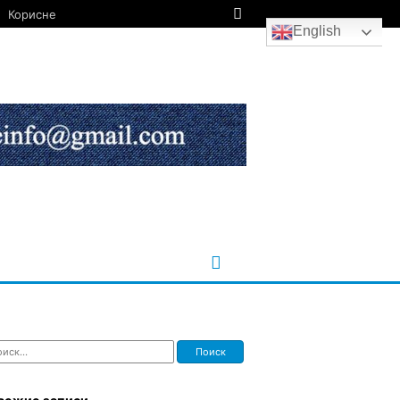
Корисне
English
ти: