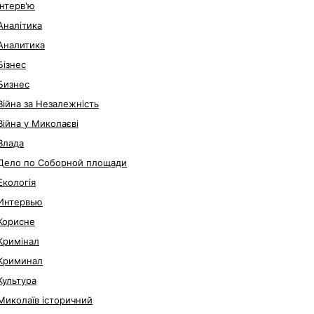
Інтерв'ю
Аналітика
Аналитика
Бізнес
Бизнес
Війна за Незалежність
Війна у Миколаєві
Влада
Дело по Соборной площади
Екологія
Интервью
Корисне
Кримінал
Криминал
Культура
Миколаїв історичний