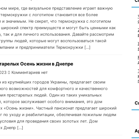
С
ном мире, где визуальное представление играет важную
з термокружки с логотипом становится все более
 и значимым. Не секрет, что термокружка с логотипом
 широкий спектр преимуществ и могут быть ценными как
а, так и для личного использования. Давайте рассмотрим
группы людей, которые могут воспользоваться такой
омпании и предприниматели Термокружки […]
тарелых Осень жизни в Днепре
023
Комментариев нет
н из крупнейших городов Украины, предлагает своим
ого возможностей для комфортного и качественного
ия престарелых людей. Один из таких уникальных
, которое заслуживает особого внимания, это дом
С
х «Осень жизни». Частный пансионат предлагает широкий
уг по уходу и реабилитации, обеспечивая пожилым людям
условия для проведения своих золотых лет. Дом
х Днепр […]
А