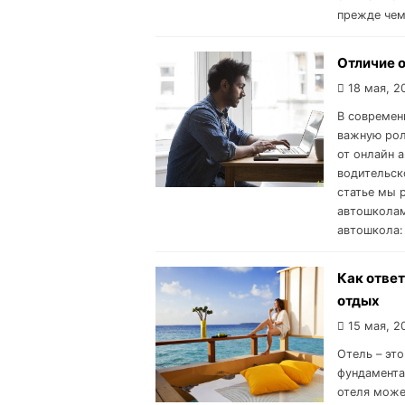
прежде чем
Отличие 
18 мая, 2
В современ
важную рол
от онлайн 
водительск
статье мы 
автошколам
автошкола:
Как отве
отдых
15 мая, 2
Отель – это
фундамента
отеля може