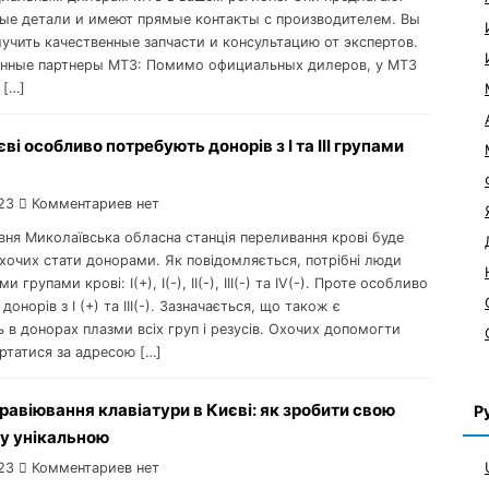
ые детали и имеют прямые контакты с производителем. Вы
учить качественные запчасти и консультацию от экспертов.
нные партнеры МТЗ: Помимо официальных дилеров, у МТЗ
 […]
ві особливо потребують донорів з І та ІІІ групами
23
Комментариев нет
авня Миколаївська обласна станція переливання крові буде
хочих стати донорами. Як повідомляється, потрібні люди
и групами крові: І(+), I(-), II(-), III(-) та IV(-). Проте особливо
онорів з І (+) та ІІІ(-). Зазначається, що також є
ь в донорах плазми всіх груп і резусів. Охочих допомогти
ртатися за адресою […]
равіювання клавіатури в Києві: як зробити свою
Р
у унікальною
23
Комментариев нет