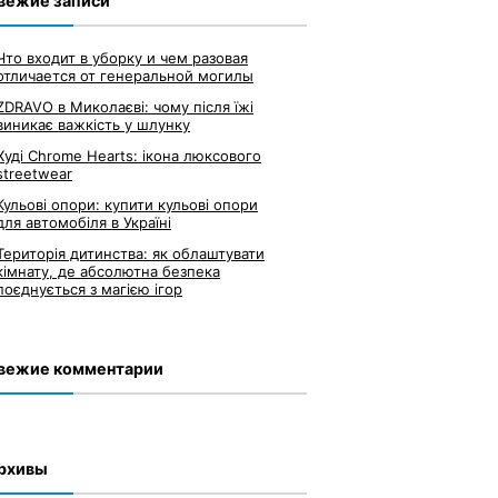
вежие записи
Что входит в уборку и чем разовая
отличается от генеральной могилы
ZDRAVO в Миколаєві: чому після їжі
виникає важкість у шлунку
Худі Chrome Hearts: ікона люксового
streetwear
Кульові опори: купити кульові опори
для автомобіля в Україні
Територія дитинства: як облаштувати
кімнату, де абсолютна безпека
поєднується з магією ігор
вежие комментарии
рхивы