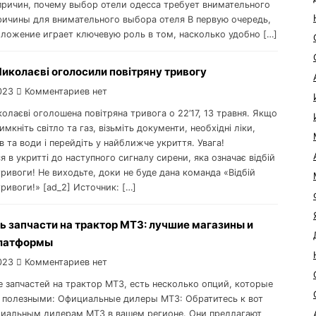
причин, почему выбор отели одесса требует внимательного
ричины для внимательного выбора отеля В первую очередь,
ложение играет ключевую роль в том, насколько удобно […]
Миколаєві оголосили повітряну тривогу
023
Комментариев нет
колаєві оголошена повітряна тривога о 22’17, 13 травня. Якщо
имкніть світло та газ, візьміть документи, необхідні ліки,
в та води і перейдіть у найближче укриття. Увага!
 в укритті до наступного сигналу сирени, яка означає відбій
тривоги! Не виходьте, доки не буде дана команда «Відбій
тривоги!» [ad_2] Источник: […]
ь запчасти на трактор МТЗ: лучшие магазины и
латформы
023
Комментариев нет
е запчастей на трактор МТЗ, есть несколько опций, которые
 полезными: Официальные дилеры МТЗ: Обратитесь к вот
иальным дилерам МТЗ в вашем регионе. Они предлагают