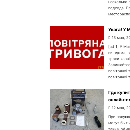
несколько 
подхода. П
местораспо
Увага! У 
13 мая, 2
[ad_1] У Ми
ви вдома, в
трохи харчі
Залишайтеся
повітряної 
повітряної 
Где купит
онлайн-п
12 мая, 2
При покупк
могут быть
таким офиц