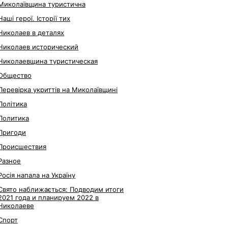
Миколаївщина туристична
Наші герої. Історії тих
Николаев в деталях
Николаев исторический
Николаевщина туристическая
Общество
Перевірка укриттів на Миколаївщині
Політика
Политика
Пригоди
Происшествия
Разное
Росія напала на Україну
Свято наближається: Подводим итоги
2021 года и планируем 2022 в
Николаеве
Спорт