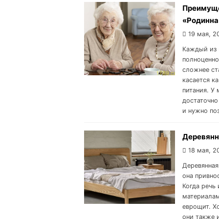
Преимуще
«Родинна
19 мая, 2
Каждый из 
полноценно
сложнее ст
касается ка
питания. У
достаточно
и нужно по
Деревянн
18 мая, 2
Деревянная
она привно
Когда речь
материалам
еврощит. Х
они также 