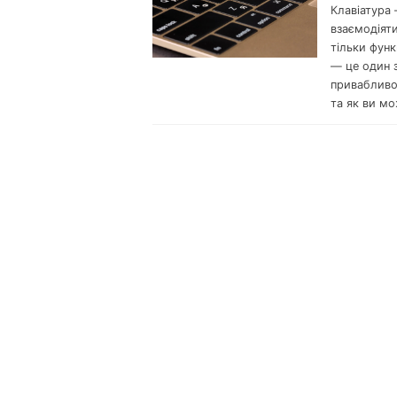
Клавіатура 
взаємодіяти
тільки функ
— це один з
привабливою
та як ви мо