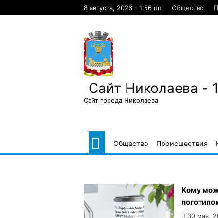
Skip
8 августа, 2026 - 1:56 пп
Общество
П
to
content
Сайт Николаева - 
Сайт города Николаева
Общество
Происшествия
Кому мож
логотипо
30 мая, 2