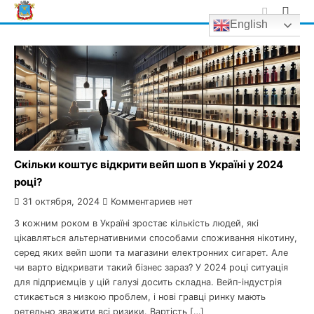
Skip
English
to
content
Скільки коштує відкрити вейп шоп в Україні у 2024
році?
31 октября, 2024
Комментариев нет
З кожним роком в Україні зростає кількість людей, які
цікавляться альтернативними способами споживання нікотину,
серед яких вейп шопи та магазини електронних сигарет. Але
чи варто відкривати такий бізнес зараз? У 2024 році ситуація
для підприємців у цій галузі досить складна. Вейп-індустрія
стикається з низкою проблем, і нові гравці ринку мають
ретельно зважити всі ризики. Вартість […]