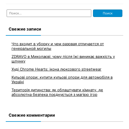
Найти:
Свежие записи
Что входит в уборку и чем разовая отличается от
генеральной могилы
ZDRAVO в Миколаєві: чому після їжі виникає важкість у
шлунку
Худі Chrome Hearts: ікона люксового streetwear
Кульові опори: купити кульові опори для автомобіля в
Україні
Територія дитинства: як облаштувати кімнату, де
абсолютна безпека поєднується з магією ігор
Свежие комментарии