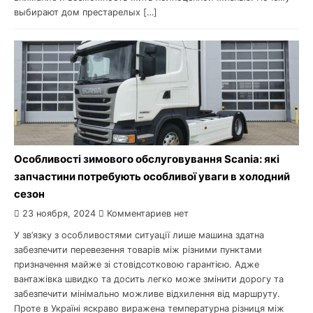
выбирают дом престарелых […]
Особливості зимового обслуговування Scania: які
запчастини потребують особливої ​​уваги в холодний
сезон
23 ноября, 2024
Комментариев нет
У зв’язку з особливостями ситуації лише машина здатна
забезпечити перевезення товарів між різними пунктами
призначення майже зі стовідсотковою гарантією. Адже
вантажівка швидко та досить легко може змінити дорогу та
забезпечити мінімально можливе відхилення від маршруту.
Проте в Україні яскраво виражена температурна різниця між