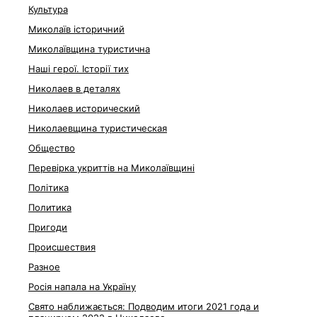
Культура
Миколаїв історичний
Миколаївщина туристична
Наші герої. Історії тих
Николаев в деталях
Николаев исторический
Николаевщина туристическая
Общество
Перевірка укриттів на Миколаївщині
Політика
Политика
Пригоди
Происшествия
Разное
Росія напала на Україну
Свято наближається: Подводим итоги 2021 года и