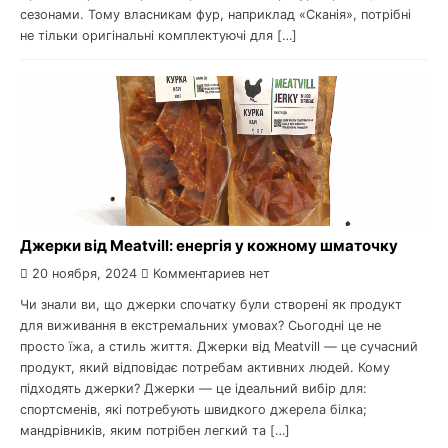
сезонами. Тому власникам фур, наприклад «Сканія», потрібні
не тільки оригінальні комплектуючі для […]
Джерки від Meatvill: енергія у кожному шматочку
20 ноября, 2024
Комментариев нет
Чи знали ви, що джерки спочатку були створені як продукт
для виживання в екстремальних умовах? Сьогодні це не
просто їжа, а стиль життя. Джерки від Meatvill — це сучасний
продукт, який відповідає потребам активних людей. Кому
підходять джерки? Джерки — це ідеальний вибір для:
спортсменів, які потребують швидкого джерела білка;
мандрівників, яким потрібен легкий та […]