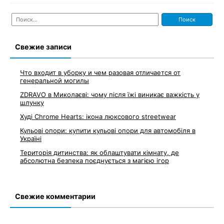
Найти:
Свежие записи
Что входит в уборку и чем разовая отличается от
генеральной могилы
ZDRAVO в Миколаєві: чому після їжі виникає важкість у
шлунку
Худі Chrome Hearts: ікона люксового streetwear
Кульові опори: купити кульові опори для автомобіля в
Україні
Територія дитинства: як облаштувати кімнату, де
абсолютна безпека поєднується з магією ігор
Свежие комментарии