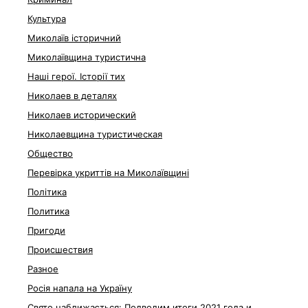
Культура
Миколаїв історичний
Миколаївщина туристична
Наші герої. Історії тих
Николаев в деталях
Николаев исторический
Николаевщина туристическая
Общество
Перевірка укриттів на Миколаївщині
Політика
Политика
Пригоди
Происшествия
Разное
Росія напала на Україну
Свято наближається: Подводим итоги 2021 года и