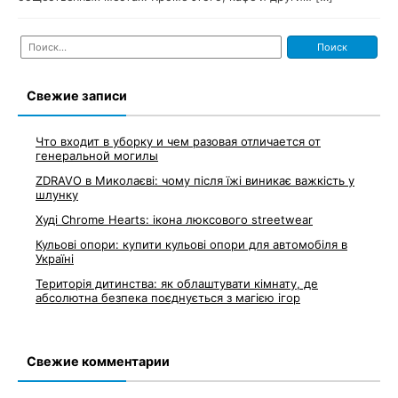
Найти:
Свежие записи
Что входит в уборку и чем разовая отличается от
генеральной могилы
ZDRAVO в Миколаєві: чому після їжі виникає важкість у
шлунку
Худі Chrome Hearts: ікона люксового streetwear
Кульові опори: купити кульові опори для автомобіля в
Україні
Територія дитинства: як облаштувати кімнату, де
абсолютна безпека поєднується з магією ігор
Свежие комментарии