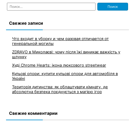
Найти:
Свежие записи
Что входит в уборку и чем разовая отличается от
генеральной могилы
ZDRAVO в Миколаєві: чому після їжі виникає важкість у
шлунку
Худі Chrome Hearts: ікона люксового streetwear
Кульові опори: купити кульові опори для автомобіля в
Україні
Територія дитинства: як облаштувати кімнату, де
абсолютна безпека поєднується з магією ігор
Свежие комментарии