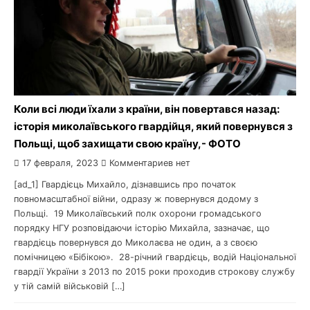
Коли всі люди їхали з країни, він повертався назад:
історія миколаївського гвардійця, який повернувся з
Польщі, щоб захищати свою країну,- ФОТО
17 февраля, 2023
Комментариев нет
[ad_1] Гвардієць Михайло, дізнавшись про початок
повномасштабної війни, одразу ж повернувся додому з
Польщі. 19 Миколаївський полк охорони громадського
порядку НГУ розповідаючи історію Михайла, зазначає, що
гвардієць повернувся до Миколаєва не один, а з своєю
помічницею «Бібікою». 28-річний гвардієць, водій Національної
гвардії України з 2013 по 2015 роки проходив строкову службу
у тій самій військовій […]