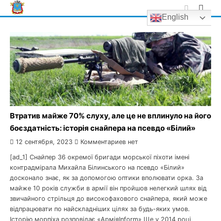
Skip
English
to
content
Втратив майже 70% слуху, але це не вплинуло на його
боєздатність: історія снайпера на псевдо «Білий»
12 сентября, 2023
Комментариев нет
[ad_1] Снайпер 36 окремої бригади морської піхоти імені
контрадмірала Михайла Білинського на псевдо «Білий»
досконало знає, як за допомогою оптики вполювати орка. За
майже 10 років служби в армії він пройшов нелегкий шлях від
звичайного стрільця до високофахового снайпера, який може
відпрацювати по найскладніших цілях за будь-яких умов.
Історію морпіха розповідає «АрміяInform» Ще у 2014 році