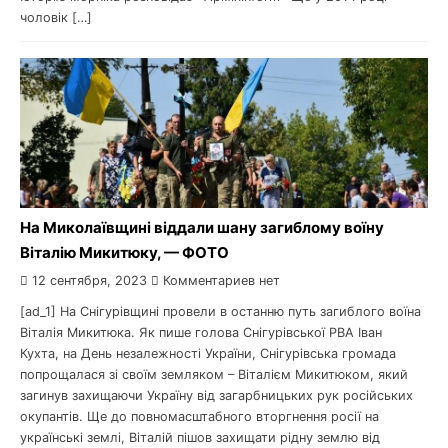
чоловік […]
На Миколаївщині віддали шану загиблому воїну
Віталію Микитюку, — ФОТО
12 сентября, 2023
Комментариев нет
[ad_1] На Снігурівщині провели в останню путь загиблого воїна
Віталія Микитюка. Як пише голова Снігурівської РВА Іван
Кухта, на День незалежності України, Снігурівська громада
попрощалася зі своїм земляком – Віталієм Микитюком, який
загинув захищаючи Україну від загарбницьких рук російських
окупантів. Ще до повномасштабного вторгнення росії на
українські землі, Віталій пішов захищати рідну землю від