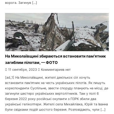
ворога. Загинув […]
На Миколаївщині збираються встановити пам'ятник
загиблим пілотам, — ФОТО
11 сентября, 2023
Комментариев нет
[ad_1] На Миколаївщині, жителі декількох сіл хочуть
встановити пам’ятник на честь українських пілотів. Як пишуть
кореспонденти Суспільне, звести споруду планують на місці, де
загинули шестеро українських вертолітників. Там у полі 6
березня 2022 року російські окупанти з ПЗРК збили два
українські гелікоптери. Жителі села Михайлівка, Юрій та Іванна
були свідками подій шостого березня. Розповідають, чули […]