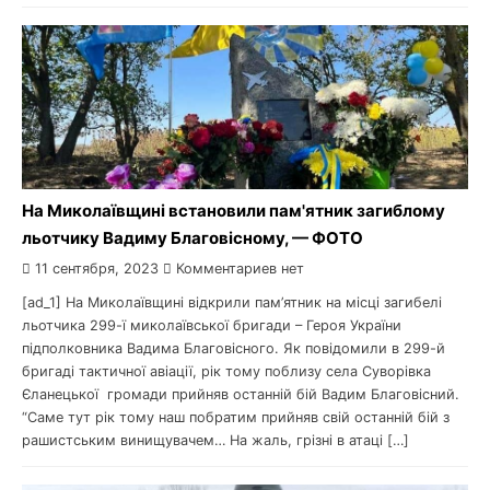
На Миколаївщині встановили пам'ятник загиблому
льотчику Вадиму Благовісному, — ФОТО
11 сентября, 2023
Комментариев нет
[ad_1] На Миколаївщині відкрили пам’ятник на місці загибелі
льотчика 299-ї миколаївської бригади – Героя України
підполковника Вадима Благовісного. Як повідомили в 299-й
бригаді тактичної авіації, рік тому поблизу села Суворівка
Єланецької громади прийняв останній бій Вадим Благовісний.
“Саме тут рік тому наш побратим прийняв свій останній бій з
рашистським винищувачем… На жаль, грізні в атаці […]