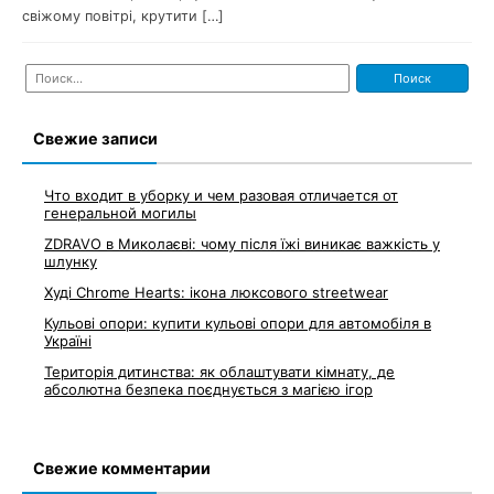
свіжому повітрі, крутити […]
Найти:
Свежие записи
Что входит в уборку и чем разовая отличается от
генеральной могилы
ZDRAVO в Миколаєві: чому після їжі виникає важкість у
шлунку
Худі Chrome Hearts: ікона люксового streetwear
Кульові опори: купити кульові опори для автомобіля в
Україні
Територія дитинства: як облаштувати кімнату, де
абсолютна безпека поєднується з магією ігор
Свежие комментарии