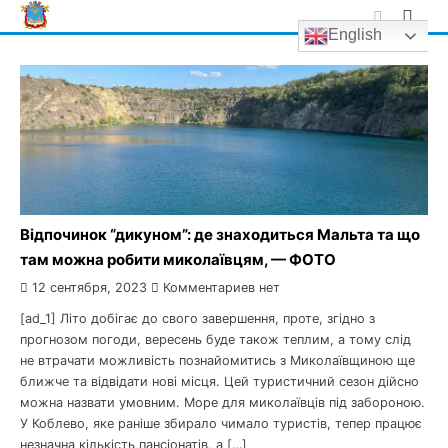
Skip
English
to
content
Відпочинок “дикуном”: де знаходиться Мальта та що
там можна робити миколаївцям, — ФОТО
12 сентября, 2023
Комментариев нет
[ad_1] Літо добігає до свого завершення, проте, згідно з
прогнозом погоди, вересень буде також теплим, а тому слід
не втрачати можливість познайомитись з Миколаївщиною ще
ближче та відвідати нові місця. Цей туристичний сезон дійсно
можна назвати умовним. Море для миколаївців під забороною.
У Коблево, яке раніше збирало чимало туристів, тепер працює
незначна кількість пансіонатів, а […]