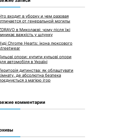
вежие записи
Что входит в уборку и чем разовая
отличается от генеральной могилы
ZDRAVO в Миколаєві: чому після їжі
виникає важкість у шлунку
Худі Chrome Hearts: ікона люксового
streetwear
Кульові опори: купити кульові опори
для автомобіля в Україні
Територія дитинства: як облаштувати
кімнату, де абсолютна безпека
поєднується з магією ігор
вежие комментарии
рхивы