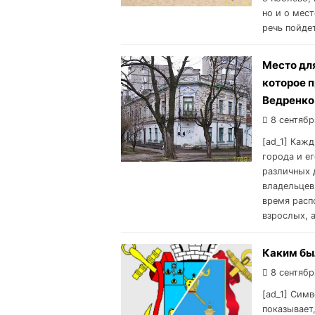
но и о мест
речь пойде
Место дл
которое п
Ведренко
8 сентябр
[ad_1] Каж
города и е
различных 
владельцев
время расп
взрослых, 
Каким бы
8 сентябр
[ad_1] Сим
показывает