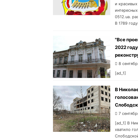
и красивых
интересных
0512.ua. р
В 1789 году
"Все прое
2022 год
реконстр
8 сентябр
[ad_1]
В Никола
голосован
Слободск
7 сентябр
[ad_1] В Н
хватило го
Слободской.