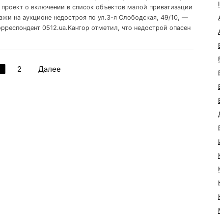
 проект о включении в список объектов малой приватизации
ажи на аукционе недостроя по ул.3-я Слободская, 49/10, —
орреспондент 0512.ua.Кантор отметил, что недострой опасен
1
2
Далее
Навигация
по
записям