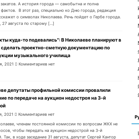
 закатов. А история города — самобытна и полна
 фактов. В этот раз, специально ко Дню города, редакция
асскажет о символах Николаева. Речь пойдет о Гербе города.
, 27 августа по старому […]
кты куда-то подевались": В Николаеве планируют в
у сделать проектно-сметную документацию по
укции музыкального училища
я, 2021
Комментариев нет
еве депутаты профильной комиссии провалили
ие по передаче на аукцион недостроя на 3-й
ой
я, 2021
Комментариев нет
Р
иколаеве, членам постоянной комиссии по вопросам ЖКХ не
лосов, чтобы передать на аукцион недострой на 3-й
 Так, в ходе заседание 31 августа, депутат Сергей Кантор