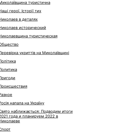
Миколаївщина туристична
Наші герої. Історії тих
Николаев в деталях
Николаев исторический
Николаевщина туристическая
Общество
Перевірка укриттів на Миколаївщині
Політика
Политика
Пригоди
Происшествия
Разное
Росія напала на Україну
Свято наближається: Подводим итоги
2021 года и планируем 2022 в
Николаеве
Спорт