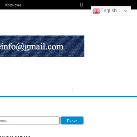
Корисне
English
ти: