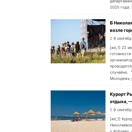
департамен
2020 года. 
В Николае
возле го
9 сентябр
[ad_1] 22 
готовности
организато
проводится
случайно. 
Молодежь у
Курорт Р
отдыха, 
9 сентябр
[ad_1] Кур
Николаевск
о Коблево, 