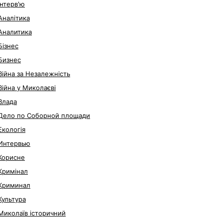
Інтерв'ю
Аналітика
Аналитика
Бізнес
Бизнес
Війна за Незалежність
Війна у Миколаєві
Влада
Дело по Соборной площади
Екологія
Интервью
Корисне
Кримінал
Криминал
Культура
Миколаїв історичний