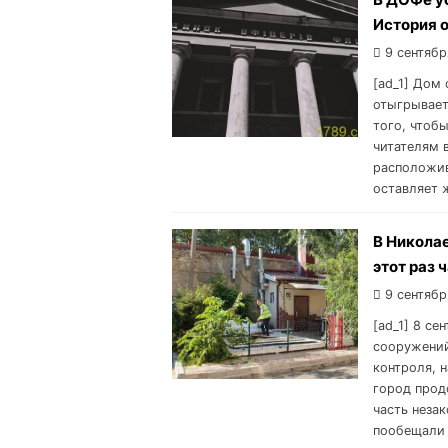
История 
9 сентябр
[ad_1] Дом
отыгрывает
того, чтобы
читателям 
расположив
оставляет 
В Никола
этот раз 
9 сентябр
[ad_1] 8 с
сооружений
контроля, 
город прод
часть неза
пообещали 