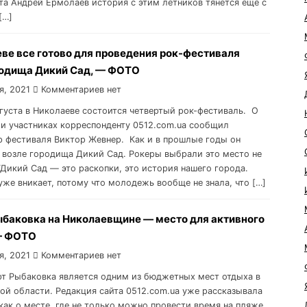
та Андрей Ермолаев история с этим летников тянется еще с
[…]
ве все готово для проведения рок-фестиваля
родища Дикий Сад, — ФОТО
я, 2021
Комментариев нет
августа в Николаеве состоится четвертый рок-фестиваль. О
 и участниках корреспонденту 0512.com.ua сообщил
р фестиваля Виктор Жевнер. Как и в прошлые годы он
 возле городища Дикий Сад. Рокеры выбрали это место не
“Дикий Сад — это раскопки, это история нашего города.
же вникает, потому что молодежь вообще не знала, что […]
ыбаковка на Николаевщине — место для активного
— ФОТО
я, 2021
Комментариев нет
орт Рыбаковка является одним из бюджетных мест отдыха в
ой области. Редакция сайта 0512.com.ua уже рассказывала
как о месте, где не только можно провести время на пляже,