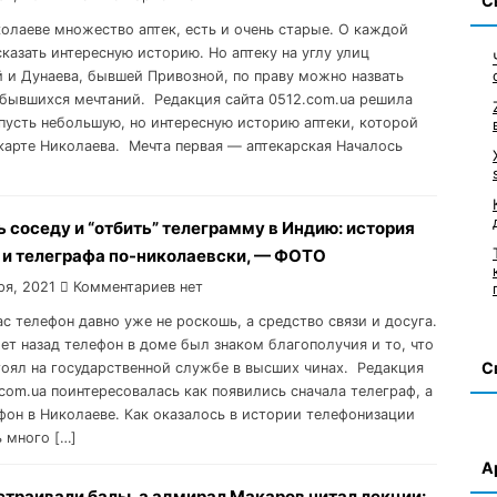
С
колаеве множество аптек, есть и очень старые. О каждой
казать интересную историю. Но аптеку на углу улиц
 и Дунаева, бывшей Привозной, по праву можно назвать
бывшихся мечтаний. Редакция сайта 0512.com.ua решила
 пусть небольшую, но интересную историю аптеки, которой
 карте Николаева. Мечта первая — аптекарская Началось
 соседу и “отбить” телеграмму в Индию: история
 и телеграфа по-николаевски, — ФОТО
ря, 2021
Комментариев нет
ас телефон давно уже не роскошь, а средство связи и досуга.
лет назад телефон в доме был знаком благополучия и то, что
С
тоял на государственной службе в высших чинах. Редакция
.com.ua поинтересовалась как появились сначала телеграф, а
фон в Николаеве. Как оказалось в истории телефонизации
ь много […]
А
страивали балы, а адмирал Макаров читал лекции: