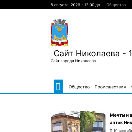
Skip
8 августа, 2026 - 12:00 дп
Общество
to
content
Сайт Николаева - 
Сайт города Николаева
Общество
Происшествия
Мечты и а
аптек Ни
10 сентяб