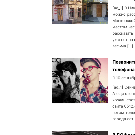
[ad_1] В Ни
можно расс
Московской
местом нес
рассказать
уже нет на
весьма […]
Позвонить
телефона
10 сентяб
[ad_1] Сейч
А еще сто 
хозяин сос
сайта 0512
потом теле
города ест
В ДОФе у