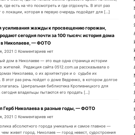
е, где есть на что посмотреть и где отдохнуть. В этот раз
т о локации, которая в первую очередь подойдет для […]
я усиливания жажды к просвещению горожан,
родают сегодня почти за 100 тысяч: история дома
 в Николаеве, — ФОТО
я, 2021
Комментариев нет
дый дом в Николаеве — это еще одна страница истории
го жителей. Редакция сайта 0512.com.ua рассказывала о
домах Николаева, о их архитектуре и о судьбе их
. В этот раз речь пойдет о доме Ведренко, в котором долгое
олагалась Центральная библиотека Кропивницкого для
а сегодня владельцы пытаются его продать […]
л Герб Николаева в разные годы, — ФОТО
я, 2021
Комментариев нет
волика абсолютного города уникальна и самое главное —
, чем живет город. Николаев — город невест, судостроения