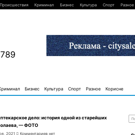
Происшествия
Криминал
Бизнес
Культура
Спорт
Разное
1789
Криминал
Бизнес
Культура
Спорт
Разное
Корисне
Най
птекарское дело: история одной из старейших
колаева, — ФОТО
ря, 2021
Комментариев нет