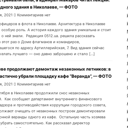
одного здания в Николаеве, — ФОТО
я, 2021
Комментариев нет
 офицеров в флота в Николаеве. Архитектура в Николаеве
 особую роль. А история каждого здания уникальна и стоит
 о ней знали. Редакция 0512.ua. решила рассказать
в этот раз о Доме флагманов и командиров,
шегося по адресу Артиллерийская, 7. Вид здания сейчас
желать лучшего — оно давно заброшено и стало […]
еве продолжают демонтаж незаконных летников: в
частично убрали площадку кафе “Веранда”, — ФОТО
я, 2021
Комментариев нет
ентября в Николаеве продолжили снос незаконных
. Как сообщает департамент внутреннего финансового
надзора и противодействия коррупции городского совета,
олжают очищать от незаконных построек демонтировали
конной веранды одного из кафе. Остальную часть хозяева
убрать самостоятельно. Как рассказал директор