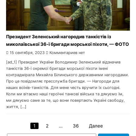
Президент Зеленський нагородив танкістів із
миколаївської 36-ї бригади морської піхоти, — ФОТО
15 сентября, 2023
Комментариев нет
[ad_1] Президент України Володимир Зеленський відзначив
танкістів 36-ї окремої бригади морської піхоти імені
контрадмірала Михайла Білинського державними нагородами.
Про це повідомляє пресслужба бригади. — Нагороди для
наших воїнів-танкістів. Для мене честь вручити їх сьогодні.
Коли ми вітаємо наші героїчні танкові війська та дякуємо їм,
ми дякуємо саме за те, що вони повертають Україні свободу,
життя, […]
1
2
…
36
Далее
Навигация
Найти: