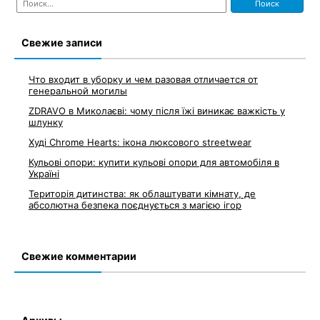
по
записям
Свежие записи
Что входит в уборку и чем разовая отличается от
генеральной могилы
ZDRAVO в Миколаєві: чому після їжі виникає важкість у
шлунку
Худі Chrome Hearts: ікона люксового streetwear
Кульові опори: купити кульові опори для автомобіля в
Україні
Територія дитинства: як облаштувати кімнату, де
абсолютна безпека поєднується з магією ігор
Свежие комментарии