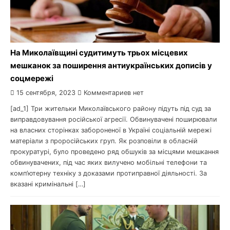
На Миколаївщині судитимуть трьох місцевих
мешканок за поширення антиукраїнських дописів у
соцмережі
15 сентября, 2023
Комментариев нет
[ad_1] Три жительки Миколаївського району підуть під суд за
виправдовування російської агресії. Обвинувачені поширювали
на власних сторінках забороненої в Україні соціальній мережі
матеріали з проросійських груп. Як розповіли в обласній
прокуратурі, було проведено ряд обшуків за місцями мешкання
обвинувачених, під час яких вилучено мобільні телефони та
комп’ютерну техніку з доказами протиправної діяльності. За
вказані кримінальні […]