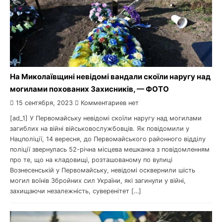
На Миколаївщині невідомі вандали скоїли наругу над
могилами похованих Захисників, — ФОТО
15 сентября, 2023
Комментариев нет
[ad_1] У Первомайську невідомі скоїли наругу над могилами
загиблих на війні військовослужбовців. Як повідомили у
Нацполіції, 14 вересня, до Первомайського районного відділу
поліції звернулась 52-річна місцева мешканка з повідомленням
про те, що на кладовищі, розташованому по вулиці
Вознесенській у Первомайську, невідомі осквернили шість
могил воїнів Збройних сил України, які загинули у війні,
захищаючи незалежність, суверенітет […]