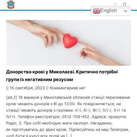
Skip
English
to
content
Донорство крові у Миколаєві. Критично потрібні
групи із негативним резусом
15 сентября, 2023
Комментариев нет
[ad_1] 16 вересня у Миколаївській обласній станції переливання
крові чекають донорів з 8ї до 13:00. Як повідомляється, на
станції чекають донорів з групами: I(-), II(-), III(-), IV(-), I(+) та
IV(+). Телефон реєстратури: 0512-709-452. Адреса: провулок
Радіо, 2. При собі необхідно мати паспорт. Нагадаємо,
як підготуватись до здачі крові. Підписуйтесь на наш Телеграм,
щоб бути в курсі всіх подій на […]