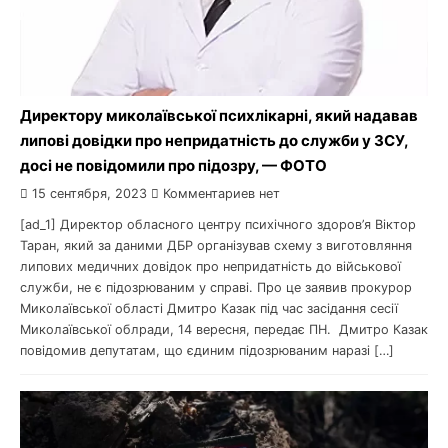
Директору миколаївської психлікарні, який надавав
липові довідки про непридатність до служби у ЗСУ,
досі не повідомили про підозру, — ФОТО
15 сентября, 2023
Комментариев нет
[ad_1] Директор обласного центру психічного здоров’я Віктор
Таран, який за даними ДБР організував схему з виготовляння
липових медичних довідок про непридатність до військової
служби, не є підозрюваним у справі. Про це заявив прокурор
Миколаївської області Дмитро Казак під час засідання сесії
Миколаївської облради, 14 вересня, передає ПН. Дмитро Казак
повідомив депутатам, що єдиним підозрюваним наразі […]