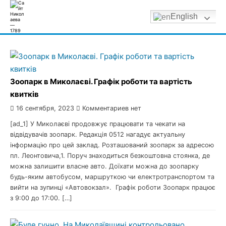
English
Skip
to
content
Зоопарк в Миколаєві. Графік роботи та вартість
квитків
16 сентября, 2023
Комментариев нет
[ad_1] У Миколаєві продовжує працювати та чекати на
відвідувачів зоопарк. Редакція 0512 нагадує актуальну
інформацію про цей заклад. Розташований зоопарк за адресою
пл. Леонтовича,1. Поруч знаходиться безкоштовна стоянка, де
можна залишити власне авто. Доїхати можна до зоопарку
будь-яким автобусом, маршруткою чи електротранспортом та
вийти на зупинці «Автовокзал». Графік роботи Зоопарк працює
з 9:00 до 17:00. […]