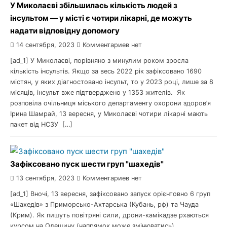
У Миколаєві збільшилась кількість людей з
інсультом — у місті є чотири лікарні, де можуть
надати відповідну допомогу
14 сентября, 2023
Комментариев нет
[ad_1] У Миколаєві, порівняно з минулим роком зросла
кількість інсультів. Якщо за весь 2022 рік зафіксовано 1690
містян, у яких діагностовано інсульт, то у 2023 році, лише за 8
місяців, інсульт вже підтверджено у 1353 жителів. Як
розповіла очільниця міського департаменту охорони здоров’я
Ірина Шамрай, 13 вересня, у Миколаєві чотири лікарні мають
пакет від НСЗУ […]
Зафіксовано пуск шести груп "шахедів"
13 сентября, 2023
Комментариев нет
[ad_1] Вночі, 13 вересня, зафіксовано запуск орієнтовно 6 груп
«Шахедів» з Приморсько-Ахтарська (Кубань, рф) та Чауда
(Крим). Як пишуть повітряні сили, дрони-камікадзе рхаються
курсом на Одещину (напрямок може змінюватись).