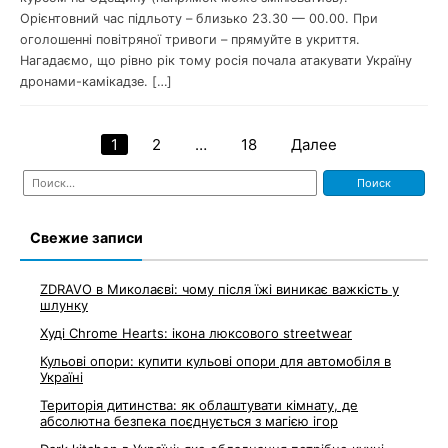
Орієнтовний час підльоту – близько 23.30 — 00.00. При
оголошенні повітряної тривоги – прямуйте в укриття.
Нагадаємо, що рівно рік тому росія почала атакувати Україну
дронами-камікадзе. […]
1
2
…
18
Далее
Навигация
Найти:
по
записям
Свежие записи
ZDRAVO в Миколаєві: чому після їжі виникає важкість у
шлунку
Худі Chrome Hearts: ікона люксового streetwear
Кульові опори: купити кульові опори для автомобіля в
Україні
Територія дитинства: як облаштувати кімнату, де
абсолютна безпека поєднується з магією ігор