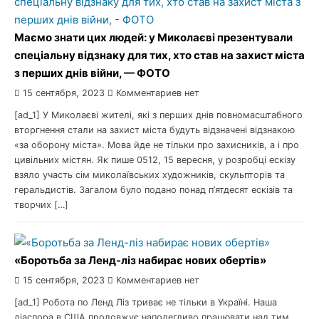
Маємо знати цих людей: у Миколаєві презентували
спеціальну відзнаку для тих, хто став на захист міста
з перших днів війни, — ФОТО
15 сентября, 2023
Комментариев нет
[ad_1] У Миколаєві жителі, які з перших днів повномасштабного
вторгнення стали на захист міста будуть відзначені відзнакою
«за оборону міста». Мова йде не тільки про захисників, а і про
цивільних містян. Як пише 0512, 15 вересня, у розробці ескізу
взяло участь сім миколаївських художників, скульпторів та
геральдистів. Загалом було подано понад п’ятдесят ескізів та
творчих […]
«Боротьба за Ленд-ліз набирає нових обертів»
15 сентября, 2023
Комментариев нет
[ad_1] Робота по Ленд Ліз триває не тільки в Україні. Наша
діаспора в США продовжує наполегливо працювати над тим,