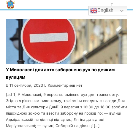
Skip
English
to
content
У Миколаєві для авто заборонено рух по деяким
вулицям
11 сентября, 2023
Комментариев нет
[ad_1] У Миколаєві, 9 вересня, змінено рух для транспорту.
Згідно з рішенням виконкому, такі зміни вводять з нагоди Дня
міста та Дня культури Данії. 9 вересня з 16:30 до 18:30 зробити
пішохідною зоною та ввести заборону на проїзд по: — вулиці
Адміральській на ділянці від вулиці Лягіна до вулиці
Маріупольської; — вулиці Соборній на ділянці […]