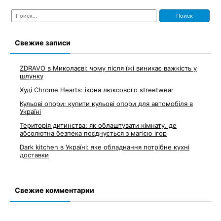
Найти:
Свежие записи
ZDRAVO в Миколаєві: чому після їжі виникає важкість у
шлунку
Худі Chrome Hearts: ікона люксового streetwear
Кульові опори: купити кульові опори для автомобіля в
Україні
Територія дитинства: як облаштувати кімнату, де
абсолютна безпека поєднується з магією ігор
Dark kitchen в Україні: яке обладнання потрібне кухні
доставки
Свежие комментарии